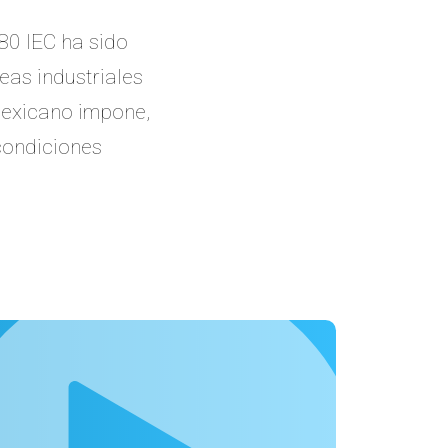
80 IEC ha sido
eas industriales
mexicano impone,
 condiciones