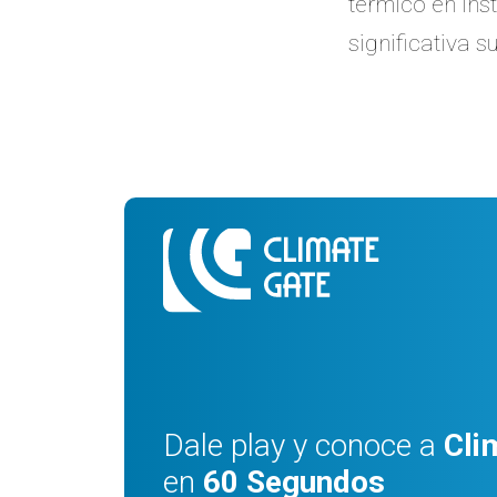
térmico en ins
significativa 
Dale play y conoce a
Cli
en
60 Segundos