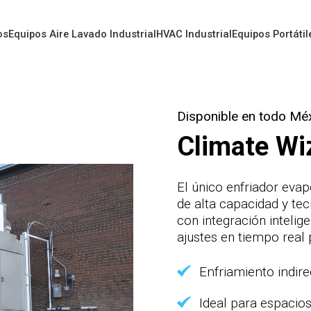
os
Equipos Aire Lavado Industrial
HVAC Industrial
Equipos Portátil
Disponible en todo Mé
Climate Wi
El único enfriador evap
Informacion del producto
de alta capacidad y te
con integración intelig
ajustes en tiempo real
Caracteristicas
Enfriamiento indi
Ideal para espacio