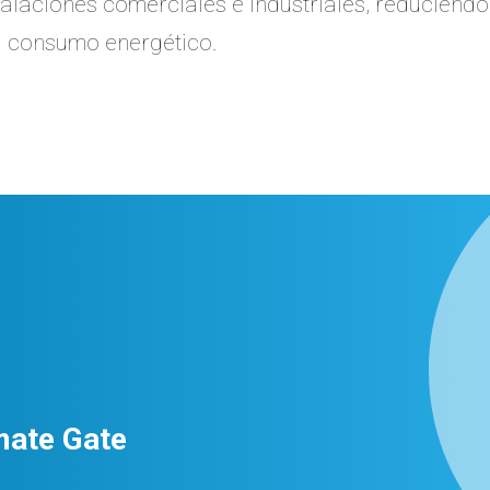
talaciones comerciales e industriales, reduciend
su consumo energético.
mate Gate