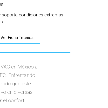
ua
e soporta condiciones extremas
to
Ver Ficha Técnica
HVAC en México a
IEC. Enfrentando
trado que este
ivo en diversas
 el confort