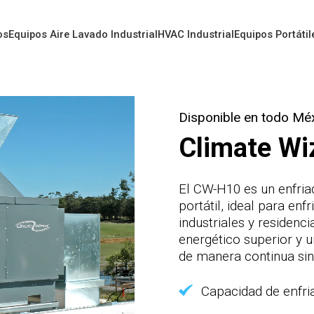
os
Equipos Aire Lavado Industrial
HVAC Industrial
Equipos Portátil
Disponible en todo Mé
Climate W
El CW-H10 es un enfri
Informacion del producto
portátil, ideal para enf
industriales y residenc
energético superior y
de manera continua sin
Caracteristicas
Capacidad de enfr