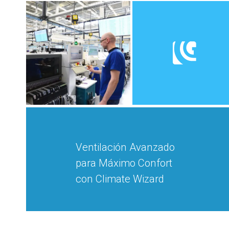
Ventilación Avanzado
para Máximo Confort
con Climate Wizard