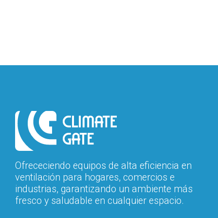
solución de enfriamiento eficiente y
económica. Con su sistema de dos
velocidades y un diseño compacto, es
ideal para áreas comerciales e
industriales que requieren movilidad y
rendimiento confiable.
Ofrececiendo equipos de alta eficiencia en
ventilación para hogares, comercios e
industrias, garantizando un ambiente más
fresco y saludable en cualquier espacio.